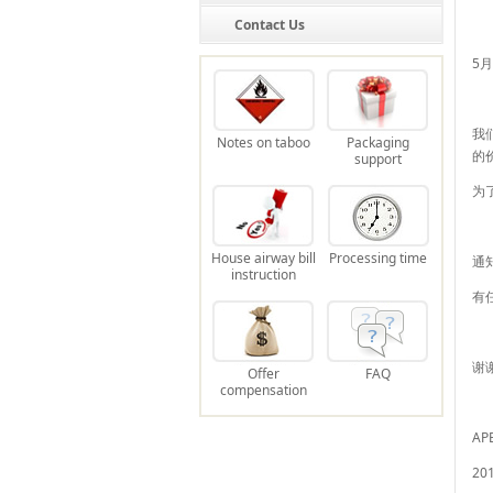
Contact Us
5
我
Notes on taboo
Packaging
的
support
为
House airway bill
Processing time
通
instruction
有
谢
Offer
FAQ
compensation
AP
20