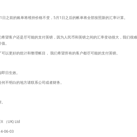
月1日之前的账单将维持价格不变，5月1日之后的帐单将全部按照新的汇率计算。
们希望客户还是尽可能的支付英镑，因为人民币和英镑之间的汇率变动很大，我们很
价值。
了可以更好的统计和整理帐目， 我们希望所有的客户都尽可能的支付英镑。
知即日生效。
任何不明白的地方请联系公司或者财务。
谢。
EX （UK) Ltd
14-06-03