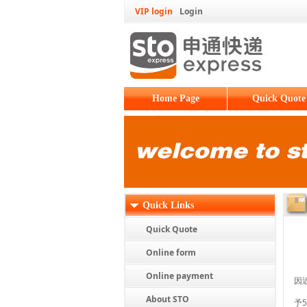
VIP login
Login
Home Page
Quick Quote
Quick Links
Quick Quote
Online form
Online payment
因
About STO
予