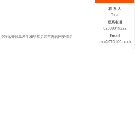
联 系 人
Tina
联系电话
02088319222
Email
难控制这些账单发生和结算后甚至再转回英镑后
tina@STO100.co.uk